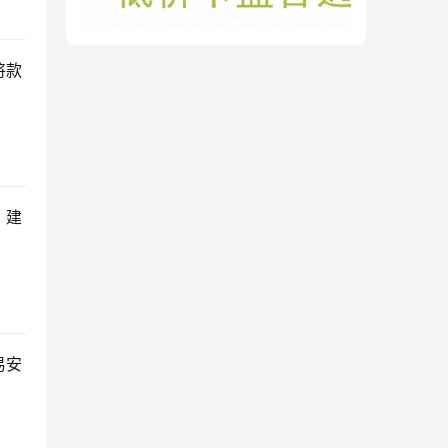
将款
，建
易安