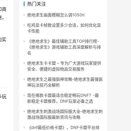
热门关注
和商
绝地求生画面模糊怎么调1050ti
施，
吃鸡显卡帧数设置多少合适，如何优化显
卡性能
的实
《绝地求生》最佳辅助工具TOP排行榜-
《绝地求生》游戏辅助工具深度解析与排
名
绝地求生卡卡盟 – 专为广大游戏玩家提供
安全、便捷的虚拟物品交易服务
绝地求生之最强狙神攻略-绝地求生最强狙
神玩法技巧全解析
现在哪款卡盟最适合稳定畅玩DNF？-最
多玩
新稳定卡盟推荐，DNF玩家必备之选
绝地求生刺激战场国际服大全-绝地求生刺
激战场国际服最新资讯与攻略
《dnf最低价格卡盟》，DNF卡盟平台排