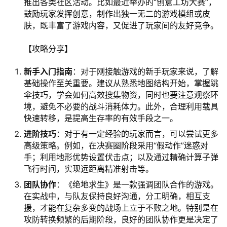
推出各类社区活动。比如最近举办的“创意工坊大赛”，
鼓励玩家发挥创意，制作出独一无二的游戏模组或皮
肤，既丰富了游戏内容，又促进了玩家间的友好竞争。
【攻略分享】
新手入门指南
：对于刚接触游戏的新手玩家来说，了解
基础操作至关重要。建议从熟悉地图结构开始，掌握跳
伞技巧，学会如何高效搜集物资，同时也要注意观察环
境，避免不必要的战斗消耗体力。此外，合理利用载具
快速转移，是提高生存率的有效手段之一。
进阶技巧
：对于有一定经验的玩家而言，可以尝试更多
高级策略。例如，在决赛圈阶段采用“假动作”迷惑对
手；利用地形优势设置伏击点；以及通过精确计算子弹
飞行时间，实现远距离精准射击等。
团队协作
：《绝地求生》是一款强调团队合作的游戏。
在实战中，与队友保持良好沟通，分工明确，相互支
援，才能在复杂多变的战场上立于不败之地。特别是在
攻防转换频繁的后期阶段，良好的团队协作更是决定了