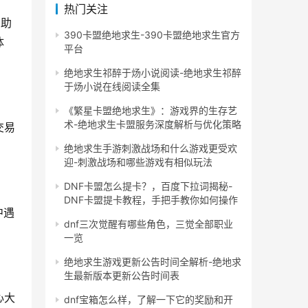
热门关注
帮助
390卡盟绝地求生-390卡盟绝地求生官方
体
平台
绝地求生祁醉于炀小说阅读-绝地求生祁醉
于炀小说在线阅读全集
《繁星卡盟绝地求生》：游戏界的生存艺
术-绝地求生卡盟服务深度解析与优化策略
交易
绝地求生手游刺激战场和什么游戏更受欢
迎-刺激战场和哪些游戏有相似玩法
DNF卡盟怎么提卡？，百度下拉词揭秘-
DNF卡盟提卡教程，手把手教你如何操作
中遇
dnf三次觉醒有哪些角色，三觉全部职业
一览
绝地求生游戏更新公告时间全解析-绝地求
生最新版本更新公告时间表
心大
dnf宝箱怎么样，了解一下它的奖励和开