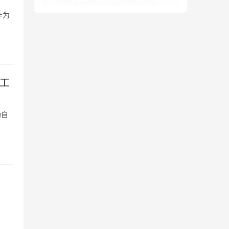
作为
弊工
助自