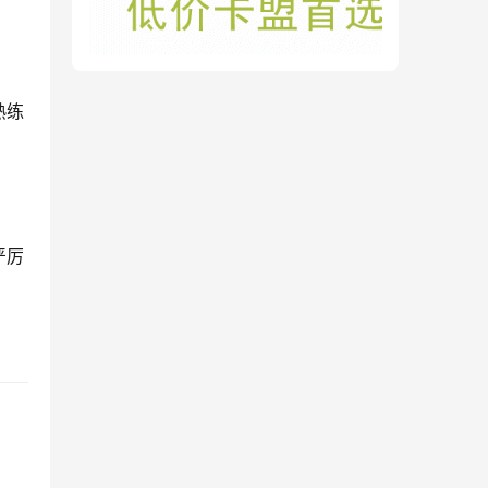
熟练
严厉