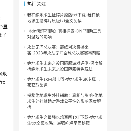
热门关注
我在绝地求生捡碎片原版txt下载-我在绝
龙
地求生捡碎片原版txt全文阅读
ED显
《dnf爆率辅助》真相探索-DNF辅助工具
证了
对游戏的影响
永劫无间总决赛：巅峰对决震撼来
袭-2023年永劫无间全球总决赛赛事前瞻
绝地求生未来之役国际服游戏评测-深度解
析绝地求生未来之役国际服特色玩法
《永
绝地求生sk内部卡盟-绝地求生SK专属卡
o 
密获取渠道
揭秘绝地求生外挂辅助：真相与影响-绝地
求生外挂辅助对游戏公平性的影响深度解
析
绝地求生之最强吃鸡军团TXT下载-绝地求
生txt全集攻略：最强吃鸡军团秘籍