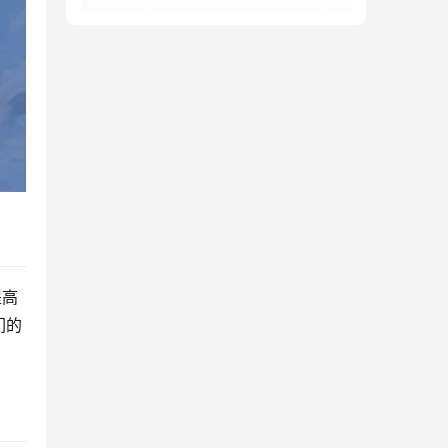
提高
们的