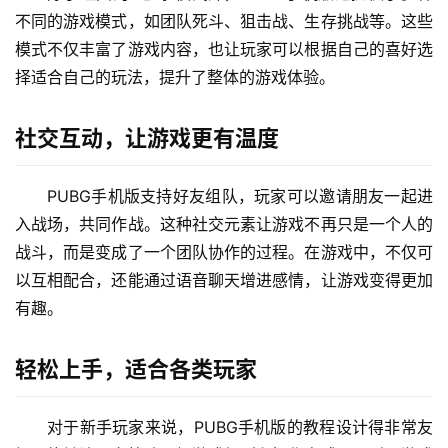
《绝地求生：PUBG Mobile》不仅是一款优秀的战术
竞技游戏，更是现代手游中不可忽视的存在。无论你是新手
还是老玩家，都能在这里找到属于自己的乐趣。拿起手机，
开启你的战场之旅吧！
还记得当初PUBG在PC端爆火的时候，那可是风靡全球
的现象级游戏。玩家在战场上厮杀、抢夺资源、寻找掩体，
每一局都充满了紧张感和刺激感。而如今，这款经典之作已
经成功登陆了手机平台，让更多的玩家能够随时随地体验这
场“吃鸡”大战。
手机版PUBG：移动游戏的新标杆
PUBG手机版不仅保留了PC端的核心玩法，还在操作上
进行了优化，让玩家在手机上也能享受到流畅的操作体验。
无论是滑动地图、开枪射击，还是使用道具，都变得更加直