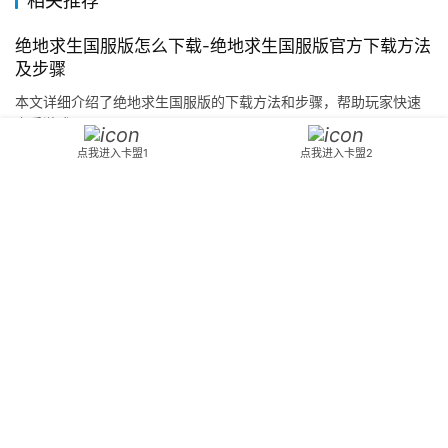
模式不仅丰富了游戏内容，也让玩家可以根据自己的喜好选
择适合自己的玩法，提升了整体的游戏体验。
社交互动，让游戏更有温度
PUBG手机版支持好友组队，玩家可以邀请朋友一起进
点我进入卡盟1
点我进入卡盟2
入战场，共同作战。这种社交元素让游戏不再只是一个人的
战斗，而是变成了一个团队协作的过程。在游戏中，不仅可
以互相配合，还能通过语音聊天增进感情，让游戏变得更加
有趣。
轻松上手，适合各类玩家
对于新手玩家来说，PUBG手机版的教程设计得非常友
好，能够让玩家快速了解游戏规则和操作方式。同时，游戏
也提供了多种难度选择，让不同水平的玩家都能找到适合自