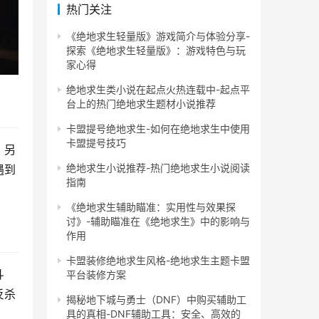
热门关注
《绝地求生轻量版》游戏简介与体验分享-
探索《绝地求生轻量版》：游戏特色与玩
家心得
绝地求生类小说在起点火热连载中-起点平
台上的热门绝地求生题材小说推荐
卡盟提号绝地求生-如何在绝地求生中使用
卡盟提号技巧
，另
绝地求生小说推荐-热门绝地求生小说阅读
遇到
指南
《绝地求生辅助瞄准：实用性与效果探
讨》-辅助瞄准在《绝地求生》中的影响与
作用
卡盟装修绝地求生风格-绝地求生主题卡盟
斗
平台装修方案
反杀
揭秘地下城与勇士（DNF）中购买辅助工
具的真相-DNF辅助工具：安全、高效的