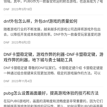
领域。其中，PUBG作为一款备受欢迎的射击游戏，也逐渐成为了电
竞圈内的热门游戏。那么，接下来的2023年，PUBG比赛的赛…
DNF
2023年5月19日
dnf外包怎么样，外包dnf游戏的质量如何
随着游戏行业的不断发展，越来越多的游戏公司选择将游戏外包出
去，以降低开发成本和提高效率。DNF作为一款备受玩家喜爱的游
戏，也不例外。那么，DNF外包怎么样？外包DNF游戏的质量如
DNF
2023年6月2日
何…
DNF卡盟稳定键，游戏作弊的利器-DNF卡盟稳定键，游
戏作弊的利器，地下城与勇士辅助工具
DNF卡盟稳定键 尊敬的DNF玩家们。卡盟稳定键介绍 卡盟稳定键是
一种通过组合按键来实现更加流畅、稳定的游戏操作的方法。可以
帮助玩家在游戏中更加稳定地操作。
DNF
2023年11月4日
pubg怎么设置画面最好，提高游戏体验的技巧和方法
在玩PUBG游戏时，画面的清晰度和流畅度是非常重要的，因为它们
能够提高游戏体验和游戏的可玩性。那么，如何设置PUBG的画面最