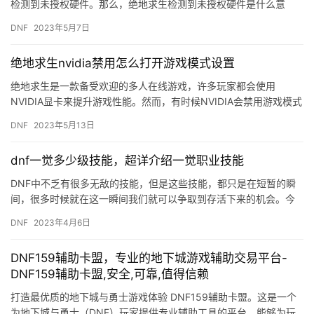
检测到未授权硬件。那么，绝地求生检测到未授权硬件是什么意
思？如何解决这个问题呢？下面，我们就来详细解答。 一、未授权
DNF
2023年5月7日
硬件检…
绝地求生nvidia禁用怎么打开游戏模式设置
绝地求生是一款备受欢迎的多人在线游戏，许多玩家都会使用
NVIDIA显卡来提升游戏性能。然而，有时候NVIDIA会禁用游戏模式
设置，导致游戏性能下降。那么，如果遇到这种情况，该怎么打…
DNF
2023年5月13日
dnf一觉多少级技能，超详介绍一觉职业技能
DNF中不乏有很多无敌的技能，但是这些技能，都只是在短暂的瞬
间，很多时候就在这一瞬间我们就可以争取到存活下来的机会。今
天就来盘点一下那些一觉无敌的职业，各个都很骚啊。 剑圣一觉：
DNF
2023年4月6日
极…
DNF159辅助卡盟，专业的地下城游戏辅助交易平台-
DNF159辅助卡盟,安全,可靠,值得信赖
打造最优质的地下城与勇士游戏体验 DNF159辅助卡盟。这是一个
为地下城与勇士（DNF）玩家提供专业辅助工具的平台。能够为玩