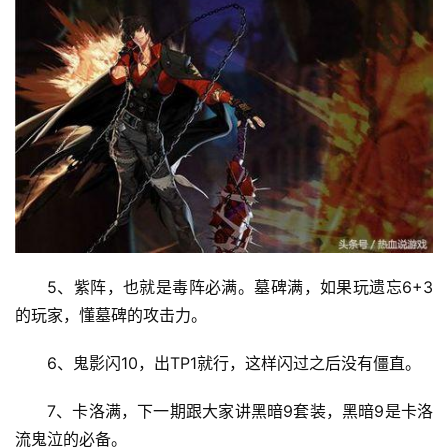
5、紫阵，也就是毒阵必满。墓碑满，如果玩遗忘6+3
的玩家，懂墓碑的攻击力。 
6、鬼影闪10，出TP1就行，这样闪过之后没有僵直。 
7、卡洛满，下一期跟大家讲黑暗9套装，黑暗9是卡洛
流鬼泣的必备。 