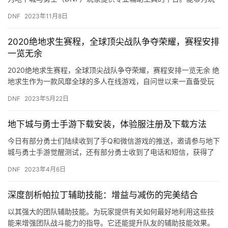
家提供最专业的游戏辅助工具。
DNF
2023年11月8日
2020绝地求生赛程，全球顶尖战队争夺荣耀，赛程安排
一览无余
2020绝地求生赛程，全球顶尖战队争夺荣耀，赛程安排一览无余 绝
地求生作为一款风靡全球的多人在线游戏，自问世以来一直备受玩
家们的喜爱。而在全球范围内，也有许多顶尖的战队在这个游戏中…
DNF
2023年5月22日
地下城与勇士手游下载安装，体验服注册及下载方法
今日有部分勇士们陆续收到了手Q和微信游戏的推送，邀请参与地下
城与勇士手游觉醒测试，还有部分勇士收到了电话和短信，获得了
测试资格；据小编了解今日体验资格已经达到名额上限，收到推送
DNF
2023年4月6日
的勇…
深度剖析帕拉丁辅助技能：增益与减伤的完美结合
以其强大的团队辅助技能。为玩家提供有关如何最好地利用这些技
能来增强团队战斗能力的指导。它还能提升队友的辅助技能效果。