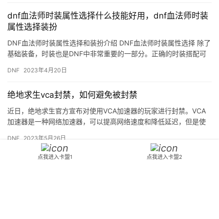
dnf血法师时装属性选择什么技能好用，dnf血法师时装
属性选择装扮
DNF血法师时装属性选择和装扮介绍 DNF血法师时装属性选择 除了
基础装备，时装也是DNF中非常重要的一部分。正确的时装搭配可
以为角色提供额外属性加成和技能效果，使其更加强大。本文…
DNF
2023年4月20日
绝地求生vca封禁，如何避免被封禁
近日，绝地求生官方宣布对使用VCA加速器的玩家进行封禁。VCA
加速器是一种网络加速器，可以提高网络速度和降低延迟，但是使
用VCA加速器会导致游戏中的不公平竞争，因此官方对使用VCA…
DNF
2023年5月26日
点我进入卡盟1
点我进入卡盟2
DNF稳定搬砖辅助工具使用指南-在DNF中寻找稳定的搬
砖辅助工具
三、选择稳定的辅助工具的重要性 选择一款稳定的辅助工具是搬砖
的关键。五、收益与风险 使用辅助工具进行。本文将向大家介绍如
何使用《DNF稳定搬砖辅助工具》。
DNF
2024年2月28日