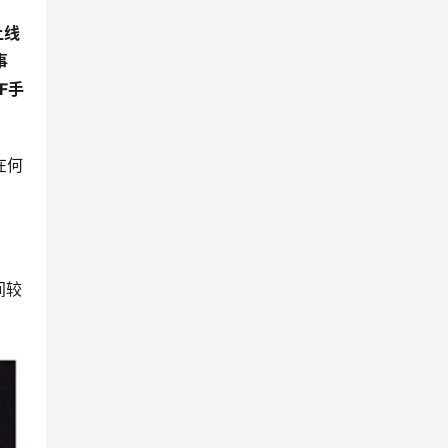
上线
事
F手
在何
间较