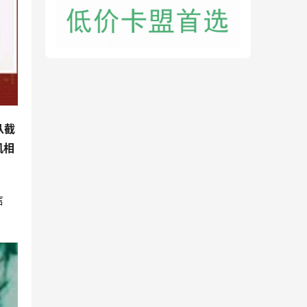
从截
机相
信