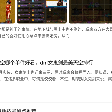
这都是神圣的事情。在地下城与勇士中也不例外，玩家双方在大
自己的喜好使用心意点来装饰婚房，从而…
空哪个单件好看，dnf女鬼剑最美天空排行
月实装，女鬼剑士也迎来三觉，届时玩家会蜂拥而入。要知道，
，在诸多职业中，可谓是佼佼者！不过，时装对女鬼剑来说，属
人靠衣裳马靠鞍，这句话说得一点没…
日
辅助技能加点推荐