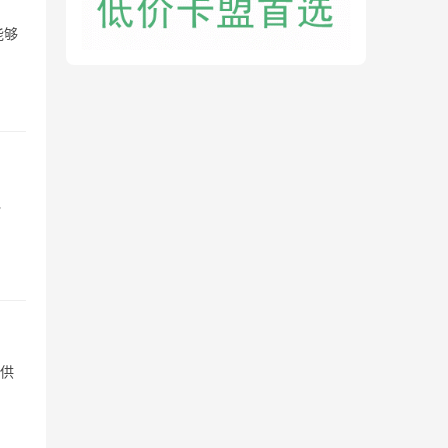
能够
绝
提供