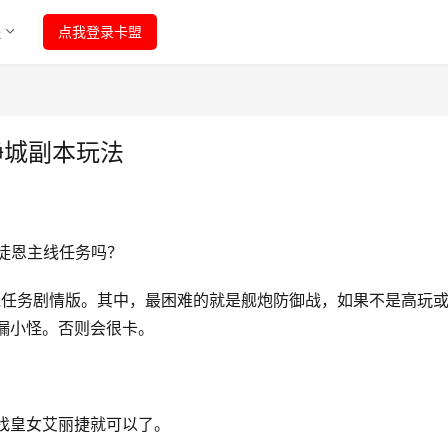
程
点我登录卡盟
静城副本玩法
徒恩主线任务吗？ 
线任务剧情版。其中，最困难的就是舰炮防御战，如果不是高玩
漏小怪。否则会很卡。 
找皇女艾丽捷就可以了。 