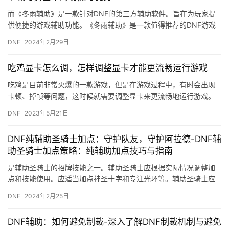
而《冬雨辅助》是一款针对DNF的第三方辅助软件。旨在为玩家提
供便捷的游戏辅助功能。《冬雨辅助》是一款值得推荐的DNF游戏
辅助软件。提高用户的游戏体验。
DNF
2024年2月29日
吃鸡显卡怎么调，怎样调整显卡才能更流畅运行游戏
吃鸡是目前非常火爆的一款游戏，但是在游戏过程中，有时会出现
卡顿、掉帧等问题，这时候就需要调整显卡来更流畅地运行游戏。
那么，吃鸡显卡怎么调呢？ 首先，我们需要知道吃鸡的最低配置要
DNF
2023年5月21日
求是…
DNF纯辅助圣骑士加点：守护队友，守护阿拉德-DNF辅
助圣骑士加点策略：纯辅助加点技巧与指南
是辅助圣骑士的招牌技能之一。辅助圣骑士应根据实际情况调整加
点和技能使用。应适当加点神圣十字和专注光环等。辅助圣骑士应
注重与队友的沟通与协作。
DNF
2024年2月25日
DNF辅助：如何避免制裁-深入了解DNF制裁机制与避免