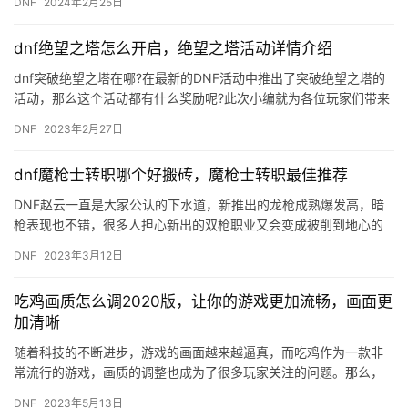
DNF
2024年2月25日
dnf绝望之塔怎么开启，绝望之塔活动详情介绍
dnf突破绝望之塔在哪?在最新的DNF活动中推出了突破绝望之塔的
活动，那么这个活动都有什么奖励呢?此次小编就为各位玩家们带来
突破绝望之塔的详细讲解， 一起来看看吧! 活动时间：5.…
DNF
2023年2月27日
dnf魔枪士转职哪个好搬砖，魔枪士转职最佳推荐
DNF赵云一直是大家公认的下水道，新推出的龙枪成熟爆发高，暗
枪表现也不错，很多人担心新出的双枪职业又会变成被削到地心的
职业，但真实的情况其实并不是这样，今天就来看看大家对这三个
DNF
2023年3月12日
枪职…
吃鸡画质怎么调2020版，让你的游戏更加流畅，画面更
加清晰
随着科技的不断进步，游戏的画面越来越逼真，而吃鸡作为一款非
常流行的游戏，画质的调整也成为了很多玩家关注的问题。那么，
吃鸡画质怎么调2020版呢？下面就为大家介绍一下。 首先，我们
DNF
2023年5月13日