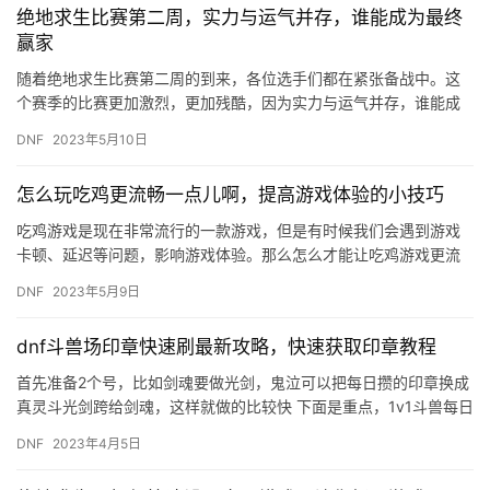
绝地求生比赛第二周，实力与运气并存，谁能成为最终
赢家
随着绝地求生比赛第二周的到来，各位选手们都在紧张备战中。这
个赛季的比赛更加激烈，更加残酷，因为实力与运气并存，谁能成
为最终赢家还是未知数。 在这个赛季中，我们看到了很多强大的选
DNF
2023年5月10日
手，…
怎么玩吃鸡更流畅一点儿啊，提高游戏体验的小技巧
吃鸡游戏是现在非常流行的一款游戏，但是有时候我们会遇到游戏
卡顿、延迟等问题，影响游戏体验。那么怎么才能让吃鸡游戏更流
畅呢？下面给大家分享几个小技巧。 1.优化电脑配置 首先，我们
DNF
2023年5月9日
需…
dnf斗兽场印章快速刷最新攻略，快速获取印章教程
首先准备2个号，比如剑魂要做光剑，鬼泣可以把每日攒的印章换成
真灵斗光剑跨给剑魂，这样就做的比较快 下面是重点，1v1斗兽每日
任务给100.巅峰王者战3v3每日任务给300，这样每天…
DNF
2023年4月5日