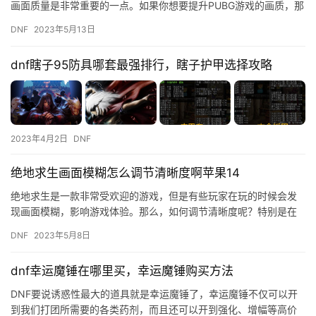
画面质量是非常重要的一点。如果你想要提升PUBG游戏的画质，那
么你需要了解一些显卡设置技巧，尤其是锐化设置。 1. 什…
DNF
2023年5月13日
dnf瞎子95防具哪套最强排行，瞎子护甲选择攻略
2023年4月2日
DNF
绝地求生画面模糊怎么调节清晰度啊苹果14
绝地求生是一款非常受欢迎的游戏，但是有些玩家在玩的时候会发
现画面模糊，影响游戏体验。那么，如何调节清晰度呢？特别是在
苹果14上，更是需要注意。 首先，我们需要了解一下苹果14的屏
DNF
2023年5月8日
幕…
dnf幸运魔锤在哪里买，幸运魔锤购买方法
DNF要说诱惑性最大的道具就是幸运魔锤了，幸运魔锤不仅可以开
到我们打团所需要的各类药剂，而且还可以开到强化、增幅等高价