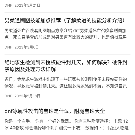
PUBG的显卡设置，让游戏画质更加出色，同时还能保持流畅度…
DNF
2023年5月21日
男柔道刷图技能加点推荐（了解柔道的技能分析介绍）
男柔道死亡召唤套刷图加点方案介绍 dnf男柔道死亡召唤套刷图加
点，死亡召唤套的加成是对男柔道有比较大的提升，也是值得玩男
柔道的玩家选择的异界套，下面就是小编为大家带来的最新的男柔
DNF
2023年3月6日
道…
绝地求生检测到未授权硬件封几天，如何解决？硬件封
禁原因及处理方法详解
近日，绝地求生游戏中出现了一些玩家被检测到使用未授权硬件的
情况，导致账号被封禁几天。这让很多玩家感到不解，不知道自己
使用的硬件是否合法，以及该如何解决账号被封禁的问题。下面，
DNF
2023年5月18日
就让我…
dnf冰属性攻击的宝珠是什么，附魔宝珠大全
你是一个白手。 你有一个好的武器。 你有三种附魔选择： 卡恩 12
冰 40物攻 你会选择哪个呢？测试一下吧！ 数据如下： 假设人物进
图330冰强 进图1500固定物理攻击 进图40…