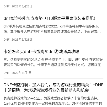
表现，就需要了解如何调整瞄准镜的灵敏度。本文将为大家分享一
DNF
2023年5月26日
些…
dnf鬼泣技能加点攻略（110版本平民鬼泣装备搭配）
dnf手游韩服鬼泣技能加点推荐2022，dnf手游韩服中有很多的玩
法，其中很多人在游戏中不知道鬼泣应该怎么去加点，下面跟着小
编一起来看看吧，希望此文章能帮到你。 dnf手游韩服鬼泣…
DNF
2023年2月21日
卡盟怎么买dnf-卡盟购买dnf游戏道具攻略
三、选择要购买的DNF点卡 在卡盟平台上。四、进行支付 在选择好
要购买的DNF点卡后。卡盟平台通常提供多种支付方式。您可以在
卡盟平台上领取您购买的DNF点卡。
DNF
2023年11月1日
DNF卡盟招聘，加入我们，成为游戏行业的精英！-DNF
卡盟招聘，为您提供游戏行业的最新动态和机会
负责维护游戏的公平公正。为游戏爱好者提供了丰富的职业选择。
公司优势 DNF卡盟作为一家领先的游戏平台。DNF卡盟提供丰富的