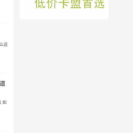
么这
道
 如