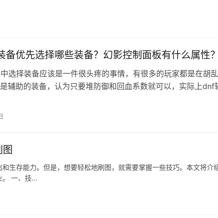
助装备优先选择哪些装备？幻影控制面板有什么属性
戏中选择装备应该是一件很头疼的事情，有很多的玩家都是在胡
是辅助的装备，认为只要堆防御和回血系数就可以，实际上dnf
讲究。 辅助要如何装备 幻影…
日
刷图
出和生存能力。但是，想要轻松地刷图，就需要掌握一些技巧。本文将介
。 一、技…