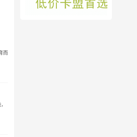
育而
能，