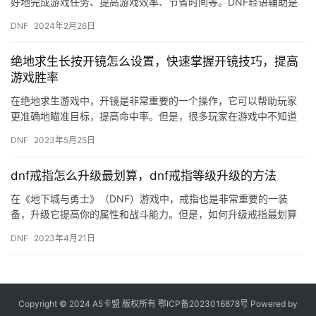
好地完成游戏任务、提高游戏效率、节省时间等。DNF轻语辅助是
一款非常实用的游戏工具。
DNF
2024年2月26日
绝地求生长按开镜怎么设置，快速掌握开镜技巧，提高
游戏胜率
在绝地求生游戏中，开镜是非常重要的一个操作，它可以帮助玩家
更准确地瞄准目标，提高命中率。但是，很多玩家在游戏中不知道
如何设置长按开镜，导致游戏体验不佳，影响游戏胜率。下面，我
DNF
2023年5月25日
们就来…
dnf戒指怎么升级最划算，dnf戒指等级升级的方法
在《地下城与勇士》（DNF）游戏中，戒指也是非常重要的一装
备，升级它提高你的属性和战斗能力。但是，如何升级戒指最划算
成为许多玩家们比较关心的问题之一。在本篇文章中，我们将为您
DNF
2023年4月21日
介绍D…
Copyright © 2024 A5卡盟 版权所有
鄂ICP备2023016878号
Powered by