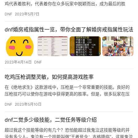
鸡代表着胜利，代表着你在众多玩家中脱颖而出，成为最后的胜
者。而在现实生活中，吃鸡则代表着一种美味和魅力。 吃鸡的味道
DNF
2023年5月7日
是很特…
dnf婚房戒指属性一览，带你全面了解婚房戒指属性玩法
2023年4月14日
DNF
吃鸡压枪调整灵敏，如何提高游戏胜率
在《绝地求生》这款游戏中，压枪是一个非常重要的技能。良好的
压枪技巧可以使你在游戏中获得更高的胜率。但是，很多玩家在压
枪时会出现一些问题，比如调整灵敏度不当，导致枪口不稳定，影
DNF
2023年5月10日
响了游…
dnf二觉多少级技能，二觉任务等级介绍
超过我这个技能等级的有几个？恐怕能超过我鬼泣这技能等级的并
没有多少人。鬼泣有一个技能叫做“王者号令：吉格降临”，这是鬼泣