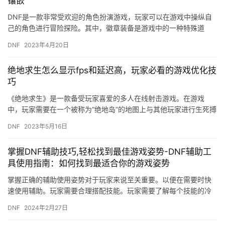
镶嵌
DNF是一款非常受欢迎的角色扮演游戏，玩家可以在游戏中操纵自
己的角色进行冒险探险。其中，徽章装备是游戏中的一种特殊道
具，可以镶嵌属性来提升角色的实力。对于100版本的剑魂职业来
DNF
2023年4月20日
说，…
绝地求生怎么显示fps和延迟高，玩家必看的游戏优化技
巧
《绝地求生》是一款备受玩家喜爱的多人在线射击游戏。在游戏
中，玩家需要在一个被称为“绝地岛”的地图上与其他玩家进行生死搏
斗。然而，如果你的游戏出现了FPS（每秒帧数）和延迟高的问题，
DNF
2023年5月16日
…
掌握DNF辅助技巧,轻松找到最佳游戏姿势-DNF辅助工
具使用指南：如何找到最适合你的游戏姿势
掌握正确的辅助使用姿势对于玩家来说至关重要。以便在需要时快
速使用辅助。玩家需要合理搭配技能。玩家需要了解每个技能的冷
却时间和使用时机。
DNF
2024年2月27日