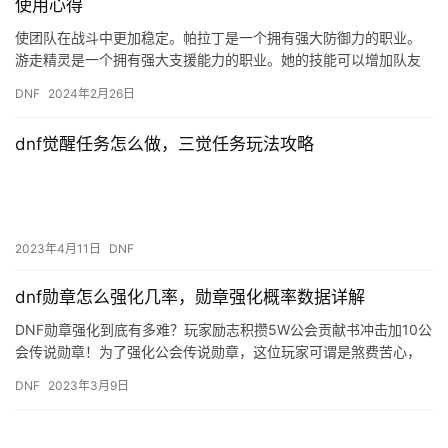
使用心得
使团队在战斗中更加稳定。帕拉丁是一个拥有强大防御力的职业。
游走精灵是一个拥有强大支援能力的职业。她的技能可以增加队友
的攻击力、防御力和移动速度。
DNF
2024年2月26日
dnf觉醒任务怎么做，三觉任务玩法攻略
2023年4月11日
DNF
dnf勋章怎么强化几率，勋章强化概率数据详解
DNF勋章强化到底有多难？玩家励志积攒5W公会贡献书冲击加10公
会传说勋章！为了强化公会传说勋章，这位玩家可谓是煞费苦心，
每天都满疲劳肝公会副本，还嗑疲劳药，甚至扬言积攒5W公会勋…
DNF
2023年3月9日