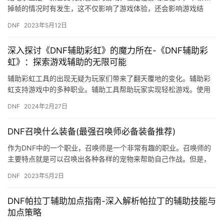
掉帧的情况时有发生，这不仅影响了游戏体验，还会影响游戏结
果。为了解决这些问题，我们需要对电脑进行优化，提高游戏流畅
DNF
2023年5月12日
度。在这…
深入探讨《DNF辅助彩虹》的魔力所在-《DNF辅助彩
虹》：探索游戏辅助的无限可能
辅助彩虹工具的出现无疑为玩家们带来了翻天覆地的变化。辅助彩
虹支持游戏中的多种职业。辅助工具帮助玩家实现轻松游戏。使用
辅助工具可能会影响其他玩家的游戏体验。
DNF
2024年2月27日
DNF召唤什么装备(最强召唤师必备装备推荐)
作为DNF中的一个职业，召唤师是一个非常有趣的职业。召唤师的
主要特点就是可以召唤出各种各样的宠物来帮助自己作战。但是，
如果你想成为一名最强的召唤师，你就需要知道一些关于召唤装备
DNF
2023年5月2日
的知…
DNF帕拉丁辅助加点指南-深入解析帕拉丁的辅助技能与
加点策略