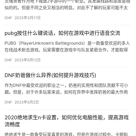
灵魂贤者作为地下城堡2手游中的一个职业。其发展线路和巫医是相
似的的。但是不同之处又相当的明显。对此不了解的玩家可能不太
好分辨双方的不同。这里给大家说一说，灵魂贤者的特点和装备推
DNF
2023年3月11日
荐吧…
pubg按住什么键说话，如何在游戏中进行语音交流
PUBG（PlayerUnknown’s Battlegrounds）是一款备受欢迎的多人
在线战术射击游戏，玩家需要在游戏中与队友紧密合作，才能取得
胜利。在游戏中进行语…
DNF
2023年5月12日
DNF奶爸做什么异界(如何提升游戏技巧)
作为DNF中最受欢迎的职业之一，奶爸的实用性和团队贡献不可小
觑。但是，对于许多玩家来说，如何在异界中发挥奶爸的最大作用
仍然是一个难题。在本文中，我们将探讨DNF奶爸在异界中的作
DNF
2023年5月2日
用，…
2020绝地求生n卡设置，如何优化电脑性能，提高游戏
流畅度
绝地求生是一款备受玩家喜爱的游戏，但是在游戏过程中，卡顿和