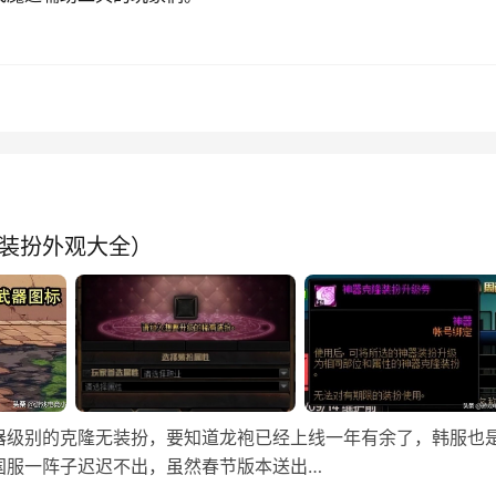
器装扮外观大全）
器级别的克隆无装扮，要知道龙袍已经上线一年有余了，韩服也
国服一阵子迟迟不出，虽然春节版本送出…