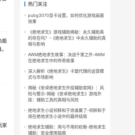
热门关注
pubg3070显卡设置，如何优化游戏画面
效果
《绝地求生》游戏辅助揭秘：永久辅助真
的存在吗？-《绝地求生》中永久辅助的真
色能
相与影响
具，
AWM绝地求生故事：决战千里之外-AWM
在绝地求生中的传奇故事
深入解析《绝地求生》卡盟代理的运营模
式与市场影响
揭秘《安卓绝地求生外挂辅助官网》：风
险与警示-揭秘《安卓绝地求生》游戏外
挂：辅助工具的真相与风险
绝地求生小说祁醉和于炀谁赢了-祁醉和于
。
炀在绝地求生小说中的最终结局
玩家
绝地求生辅助：用与不用的权衡-绝地求生
辅助：安全使用指南