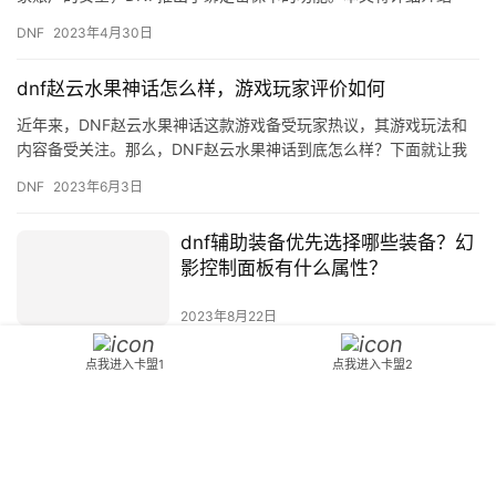
DNF绑定密保卡的操作步骤及注意事项。 一、密保卡的作用 密保…
DNF
2023年4月30日
dnf赵云水果神话怎么样，游戏玩家评价如何
近年来，DNF赵云水果神话这款游戏备受玩家热议，其游戏玩法和
内容备受关注。那么，DNF赵云水果神话到底怎么样？下面就让我
们来看看游戏玩家对此款游戏的评价吧。 首先，DNF赵云水果神…
DNF
2023年6月3日
dnf辅助装备优先选择哪些装备？幻
影控制面板有什么属性？
2023年8月22日
点我进入卡盟1
点我进入卡盟2
绝地求生怎么调出来帧数显示，让你的游戏更流畅！
绝地求生是一款风靡全球的大型多人在线游戏，它的畅销程度和广
泛的受众群体使其成为最受欢迎的游戏之一。然而，有时在游戏中
遇到帧数过低的情况，这会影响游戏的流畅度和玩家的游戏体验。
DNF
2023年5月20日
那么，…