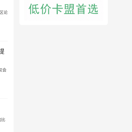
区论
提
仅会
的比