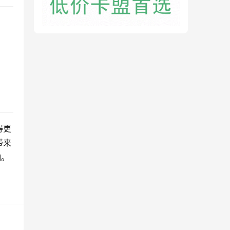
得更
带来
响。