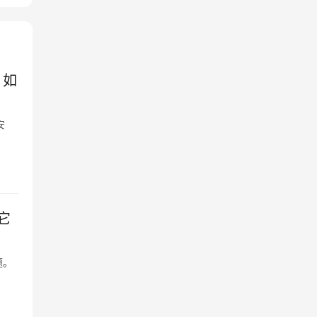
：如
安
它
题。