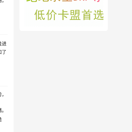
略，
挂进
加了
势，
绪。
稳