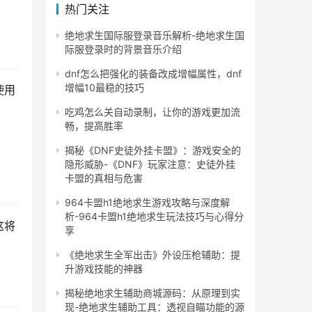
热门关注
绝地求生国际服登录音乐解析-绝地求生国
际服登录时的背景音乐介绍
dnf怎么把强化的装备改成增幅属性，dnf
增幅10最稳的技巧
使用
吃鸡怎么关自动录制，让你的游戏更加流
畅，提高胜率
揭秘《DNF史徒外挂卡盟》：游戏安全的
隐形威胁-《DNF》玩家注意：史徒外挂
卡盟的真相与危害
964卡盟h1绝地求生游戏攻略与深度解
析-964卡盟h1绝地求生玩法技巧与心得分
这将
享
《绝地求生全军出击》外设压枪辅助：提
升游戏技能的神器
揭秘绝地求生辅助商城源码：从原理到实
现-绝地求生辅助工具：透视自瞄功能的源