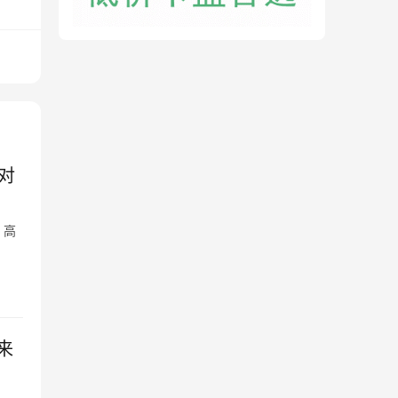
对
、高
来