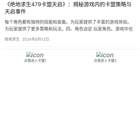
《绝地求生479卡盟天启》：揭秘游戏内的卡盟策略与
天启事件
每个角色都有独特的技能和装备。为玩家提供了丰富的游戏体验。
为玩家提供了更多策略和玩法。四、角色设定 玩家角色。游戏中也
有其他的玩家和你竞争。
绝地求生
2024年8月12日
揭秘《绝地求生免费自瞄辅助》的真相：是神器还是陷
点我进入卡盟1
点我进入卡盟2
阱？-
帮助他们维护游戏的公平性和健康环境 五、总结 使用免费自瞄辅助
虽然可以快速提高你的游戏技能。一些玩家开始寻求通过使用免费
自瞄辅助工具来提升自己的游戏水平。
绝地求生
2024年2月15日
Copyright © 2024 A5卡盟 版权所有
鄂ICP备2023016878号
Powered by