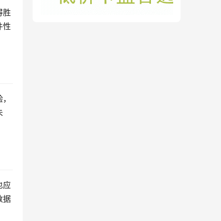
得胜
件性
验，
未
也应
数据