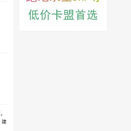
点，
。建