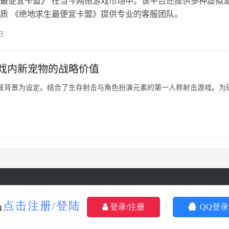
最便宜卡盟》 在当今网络游戏市场中。该平台还提供多种虚拟
质 《绝地求生最便宜卡盟》提供专业的客服团队。
日
戏内新宠物的战略价值
技背景为设定。结合了生存射击与角色扮演元素的第一人称射击游戏。为
opyright © 2024 A5卡盟 版权所有
鄂ICP备2023016878号
Powered 
品
点击注册/登陆
登录/注册
QQ登录
生成海报