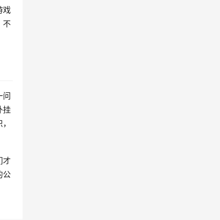
游戏
，不
一问
外挂
识，
们才
的公