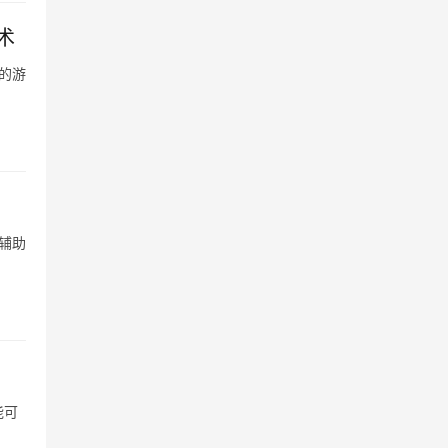
术
的游
辅助
能可