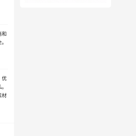
商和
全。
、优
私。
素材