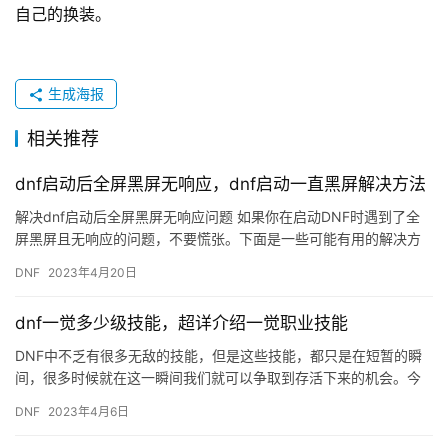
自己的换装。
生成海报
相关推荐
dnf启动后全屏黑屏无响应，dnf启动一直黑屏解决方法
解决dnf启动后全屏黑屏无响应问题 如果你在启动DNF时遇到了全
屏黑屏且无响应的问题，不要慌张。下面是一些可能有用的解决方
法。 方法1：检查图形驱动程序 首先，确保你的图形驱动程序…
DNF
2023年4月20日
dnf一觉多少级技能，超详介绍一觉职业技能
DNF中不乏有很多无敌的技能，但是这些技能，都只是在短暂的瞬
间，很多时候就在这一瞬间我们就可以争取到存活下来的机会。今
天就来盘点一下那些一觉无敌的职业，各个都很骚啊。 剑圣一觉：
DNF
2023年4月6日
极…