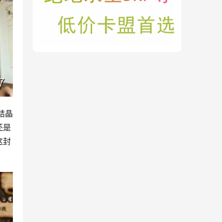
结晶
还是
这封