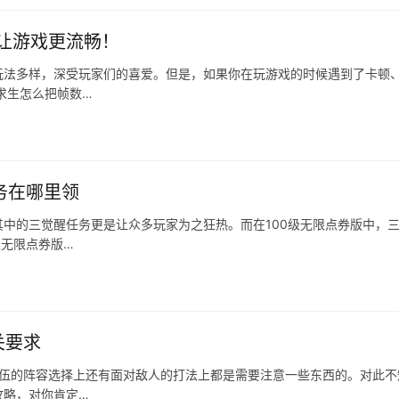
让游戏更流畅！
玩法多样，深受玩家们的喜爱。但是，如果你在玩游戏的时候遇到了卡顿
求生怎么把帧数…
务在哪里领
中的三觉醒任务更是让众多玩家为之狂热。而在100级无限点券版中，
级无限点券版…
关要求
队伍的阵容选择上还有面对敌人的打法上都是需要注意一些东西的。对此不
攻略，对你肯定…