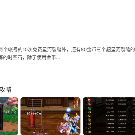
常每个帐号的10次免费星河裂缝外，还有80金币三个超星河裂缝
精炼的时空石，除了使用金币…
成攻略