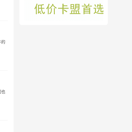
件的
们也