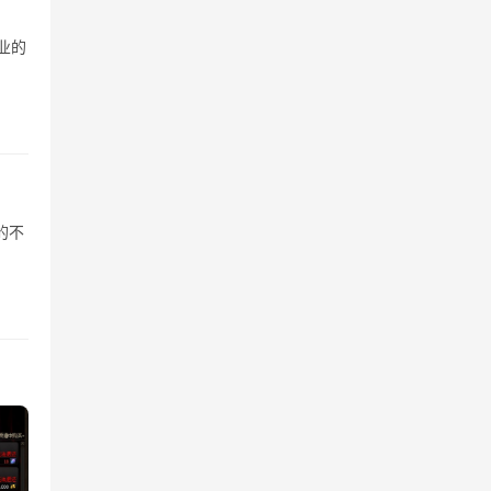
业的
的不