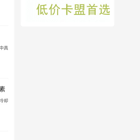
中具
素
冷却