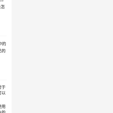
是怎
中的
己的
对于
可以
使用
色的