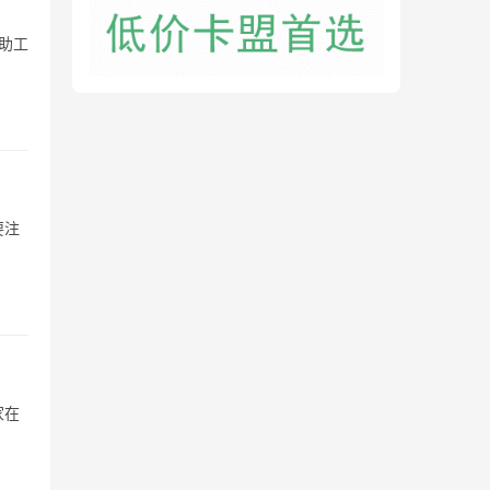
助工
要注
家在