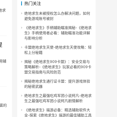
热门关注
地求
绝地求生未被授权怎么办解决问题，如何
避免游戏账号被封
《绝地求生》手柄辅助瞄准揭秘-《绝地求
生》手柄使用者必看：辅助瞄准功能详解
与影响分析
提
卡盟绝地求生天使-绝地求生天使攻略：轻
松上分秘籍
用辅
揭秘《绝地求生909卡盟》：安全交易与
策略解析-《绝地求生》玩家必看的909卡
盟交易指南与风险防范
揭秘绝地求生通行证卡盟：提升游戏体验
的秘密武器
绝地求生之最强吃鸡军团小说柯凡-绝地求
生之最强吃鸡军团小说柯凡剧情解析
富的
《绝地求生》端游必备：精选辅助软件大
全-探索《绝地求生》端游的最佳辅助工具