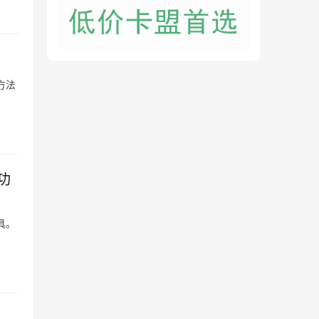
方法
功
具。