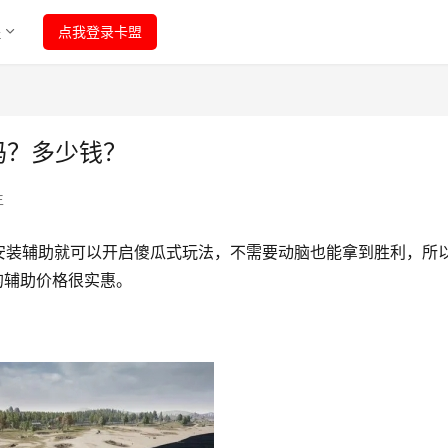
程
点我登录卡盟
吗？多少钱？
生
安装辅助就可以开启傻瓜式玩法，不需要动脑也能拿到胜利，所
的辅助价格很实惠。