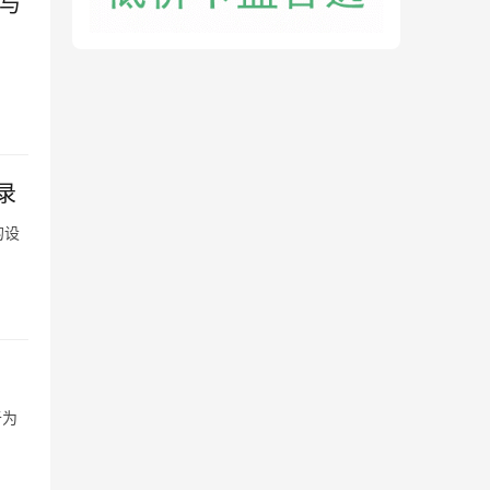
南与
录
的设
于为