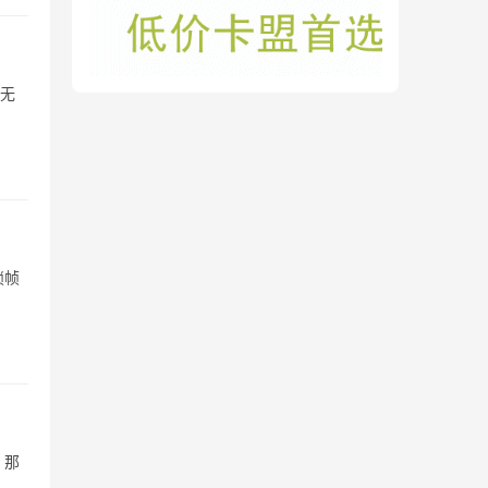
和无
锁帧
。那