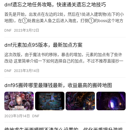
dnf遗忘之地任务攻略，快速通关遗忘之地技巧
首先是开始，出发点在左边的2处，然后在1处进入建筑物(右下的小
地图)，在①处救出美人鱼之后进入海底，打倒①的boss这个地方
就完成了;然后走到② 处，打倒颜色特别的怪之后掉落变身药…
DNF
2023年3月12日
dnf元素加点95版本，最新加点方案
这次改版，由于魔法书的移除，暴击的增加，元素的加点有了些许
改动 这里简单介绍一下如何选择自己的加点，不过不推荐直接抄一
份加点，根据自己的实际情况考虑加点更合适 这是基本加点框架，
DNF
2023年3月14日
也…
dnf95搬砖哪里最赚钱最新，收益最高的搬砖地图
2023年3月14日
DNF
绝地求生画面模糊不清怎么设置的，优化画质提升游戏